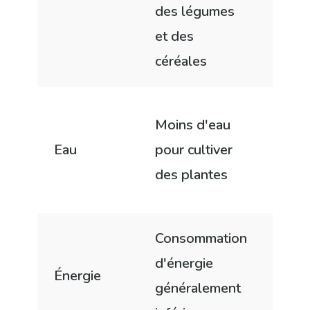
des légumes
pour
et des
céréales
Con
Moins d'eau
d'ea
Eau
pour cultiver
pour
des plantes
bétai
Consommation
Prod
d'énergie
anim
Énergie
généralement
souv