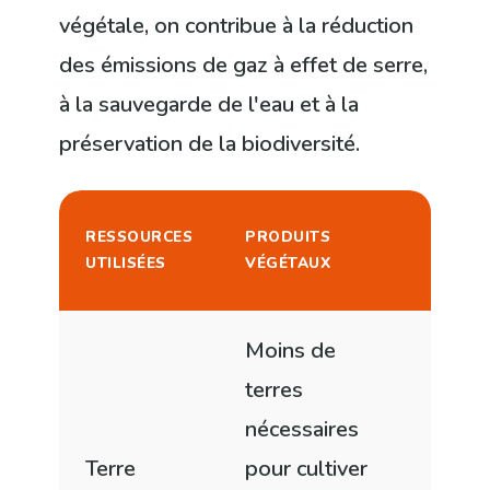
végétale, on contribue à la réduction
des émissions de gaz à effet de serre,
à la sauvegarde de l'eau et à la
préservation de la biodiversité.
PROD
RESSOURCES
PRODUITS
D'ORI
UTILISÉES
VÉGÉTAUX
ANIM
Moins de
terres
Bea
nécessaires
terr
Terre
pour cultiver
néce